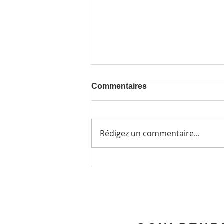
Commentaires
Rédigez un commentaire...
Marnix Hoogendoorn
présente
"UNDERCURRENT"