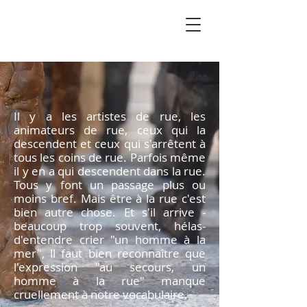
Il y a les artistes de rue, les
animateurs de rue, ceux qui la
descendent et ceux qui s'arrêtent à
tous les coins de rue. Parfois même
il y en a qui descendent dans la rue.
Tous y font un passage plus ou
moins bref. Mais être à la rue c'est
bien autre chose. Et s'il arrive -
beaucoup trop souvent, hélas-
d'entendre crier "un homme à la
mer", ll faut bien reconnaître que
l'expression "au secours, un
homme à la rue" manque
cruellement à notre vocabulaire.