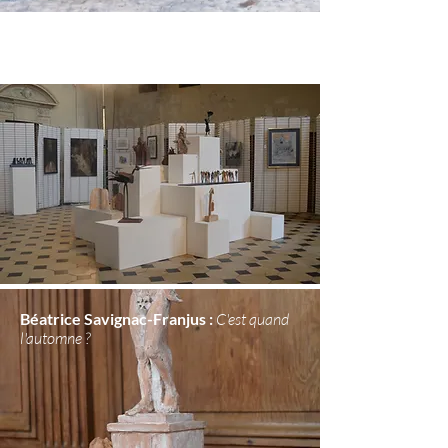
LA RUE
EXPOSITION 2015
Béatrice Savignac-Franjus :
C'est quand
l'automne ?