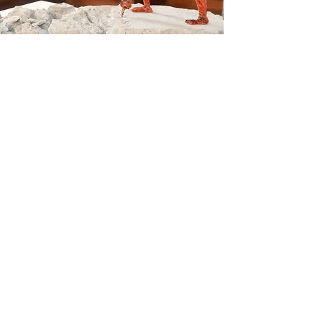
Au premier plan, à droite : une
céramique de Catherine Mathieu.
Hervé Adenier
Marie Pollet